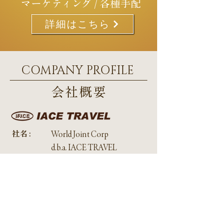
マーケティング / 各種手配
詳細はこちら
COMPANY PROFILE
会社概要
社名 :
World Joint Corp
d.b.a. IACE TRAVEL
設立 :
1970年2月
本社 :
142 W 57th Street, FL11,
New York, NY 10019
電話 :
212-972-3200
​代表者名 :
成田 敦